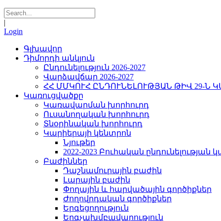
|
Login
Գլխավոր
Դիմորդի անկյուն
Ընդունելություն 2026-2027
Վարձավճար 2026-2027
ՀՀ ՄՄԿՈՒՀ ԸՆԴՈՒՆԵԼՈՒԹՅԱՆ ԹԻՎ 29-Ն 
Կառուցվածքը
Կառավարման խորհուրդ
Ուսանողական խորհուրդ
Տնօրինական խորհուրդ
Կարիերայի կենտրոն
Նյութեր
2022-2023 Բուհական ընդունելության 
Բաժիններ
Դաշնամուրային բաժին
Լարային բաժին
Փողային և հարվածային գործիքներ
Ժողովրդական գործիքներ
Երգեցողություն
Երգչախմբավարություն