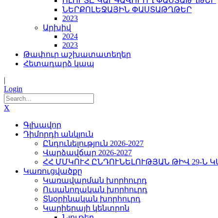
ՈԼՈՐՏԸ ԿԱՐԳԱՎՈՐՈՂ ՓԱՍՏԱԹՂԹԵՐ
ՆԵՐՔՈԼԵՋԱՅԻՆ ՓԱՍՏԱԹՂԹԵՐ
2023
Արխիվ
2024
2023
Թափուր աշխատատեղեր
Հետադարձ կապ
|
Login
X
Գլխավոր
Դիմորդի անկյուն
Ընդունելություն 2026-2027
Վարձավճար 2026-2027
ՀՀ ՄՄԿՈՒՀ ԸՆԴՈՒՆԵԼՈՒԹՅԱՆ ԹԻՎ 29-Ն 
Կառուցվածքը
Կառավարման խորհուրդ
Ուսանողական խորհուրդ
Տնօրինական խորհուրդ
Կարիերայի կենտրոն
Նյութեր