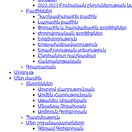
2022-2023 Բուհական ընդունելության 
Բաժիններ
Դաշնամուրային բաժին
Լարային բաժին
Փողային և հարվածային գործիքներ
Ժողովրդական գործիքներ
Երգեցողություն
Երգչախմբավարություն
Երաժշտության տեսություն
Ընդհանուր դաշնամուր
Հանրակրթական
Գրադարան
Մրցույթ
Մեր մասին
Տնօրեններ
Արտյոմ Հարությունյան
Արմեն Հարությունյան
Աթանես Առաքելյան
Մելանյա Չոլախյան
Արծրուն Գրիգորյան
Պատմություն
Մեր շրջանավարտները
Գեղամ Գրիգորյան