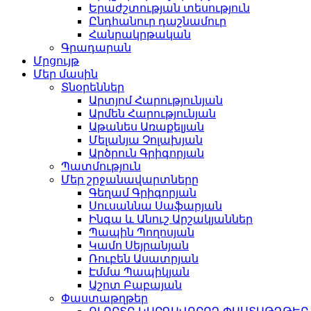
Երաժշտության տեսություն
Ընդհանուր դաշնամուր
Հանրակրթական
Գրադարան
Մրցույթ
Մեր մասին
Տնօրեններ
Արտյոմ Հարությունյան
Արմեն Հարությունյան
Աթանես Առաքելյան
Մելանյա Չոլախյան
Արծրուն Գրիգորյան
Պատմություն
Մեր շրջանավարտները
Գեղամ Գրիգորյան
Սուսաննա Սաֆարյան
Ինգա և Անուշ Արշակյաններ
Պապին Պողոսյան
Կամո Սեյրանյան
Ռուբեն Ասատրյան
Էմմա Պապիկյան
Աշոտ Բաբայան
Փաստաթղթեր