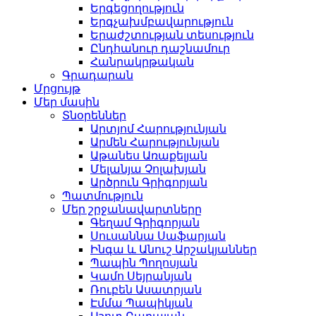
Երգեցողություն
Երգչախմբավարություն
Երաժշտության տեսություն
Ընդհանուր դաշնամուր
Հանրակրթական
Գրադարան
Մրցույթ
Մեր մասին
Տնօրեններ
Արտյոմ Հարությունյան
Արմեն Հարությունյան
Աթանես Առաքելյան
Մելանյա Չոլախյան
Արծրուն Գրիգորյան
Պատմություն
Մեր շրջանավարտները
Գեղամ Գրիգորյան
Սուսաննա Սաֆարյան
Ինգա և Անուշ Արշակյաններ
Պապին Պողոսյան
Կամո Սեյրանյան
Ռուբեն Ասատրյան
Էմմա Պապիկյան