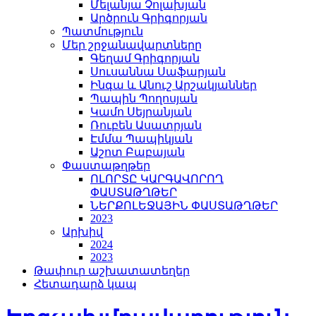
Մելանյա Չոլախյան
Արծրուն Գրիգորյան
Պատմություն
Մեր շրջանավարտները
Գեղամ Գրիգորյան
Սուսաննա Սաֆարյան
Ինգա և Անուշ Արշակյաններ
Պապին Պողոսյան
Կամո Սեյրանյան
Ռուբեն Ասատրյան
Էմմա Պապիկյան
Աշոտ Բաբայան
Փաստաթղթեր
ՈԼՈՐՏԸ ԿԱՐԳԱՎՈՐՈՂ
ՓԱՍՏԱԹՂԹԵՐ
ՆԵՐՔՈԼԵՋԱՅԻՆ ՓԱՍՏԱԹՂԹԵՐ
2023
Արխիվ
2024
2023
Թափուր աշխատատեղեր
Հետադարձ կապ