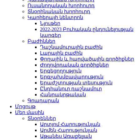
Ուսանողական խորհուրդ
Տնօրինական խորհուրդ
Կարիերայի կենտրոն
Նյութեր
2022-2023 Բուհական ընդունելության
կարգեր
Բաժիններ
Դաշնամուրային բաժին
Լարային բաժին
Փողային և հարվածային գործիքներ
Ժողովրդական գործիքներ
Երգեցողություն
Երգչախմբավարություն
Երաժշտության տեսություն
Ընդհանուր դաշնամուր
Հանրակրթական
Գրադարան
Մրցույթ
Մեր մասին
Տնօրեններ
Արտյոմ Հարությունյան
Արմեն Հարությունյան
Աթանես Առաքելյան