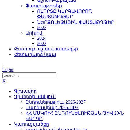
Աշոտ Բաբայան
Փաստաթղթեր
ՈԼՈՐՏԸ ԿԱՐԳԱՎՈՐՈՂ
ՓԱՍՏԱԹՂԹԵՐ
ՆԵՐՔՈԼԵՋԱՅԻՆ ՓԱՍՏԱԹՂԹԵՐ
2023
Արխիվ
2024
2023
Թափուր աշխատատեղեր
Հետադարձ կապ
|
Login
X
Գլխավոր
Դիմորդի անկյուն
Ընդունելություն 2026-2027
Վարձավճար 2026-2027
ՀՀ ՄՄԿՈՒՀ ԸՆԴՈՒՆԵԼՈՒԹՅԱՆ ԹԻՎ 29-Ն
ԿԱՐԳԸ
Կառուցվածքը
Կառավարման խորհուրդ