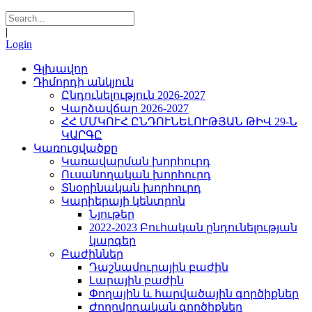
|
Login
Գլխավոր
Դիմորդի անկյուն
Ընդունելություն 2026-2027
Վարձավճար 2026-2027
ՀՀ ՄՄԿՈՒՀ ԸՆԴՈՒՆԵԼՈՒԹՅԱՆ ԹԻՎ 29-Ն
ԿԱՐԳԸ
Կառուցվածքը
Կառավարման խորհուրդ
Ուսանողական խորհուրդ
Տնօրինական խորհուրդ
Կարիերայի կենտրոն
Նյութեր
2022-2023 Բուհական ընդունելության
կարգեր
Բաժիններ
Դաշնամուրային բաժին
Լարային բաժին
Փողային և հարվածային գործիքներ
Ժողովրդական գործիքներ